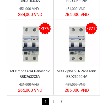
BBD3103CNV
BBD3063CNV
451,000 VND
451,000 VND
284,000 VND
284,000 VND
-37%
-37%
MCB 2 pha 63A Panasonic
MCB 2 pha 50A Panasonic
BBD2632CNV
BBD2502CNV
421,000 VND
421,000 VND
265,000 VND
265,000 VND
1
2
3