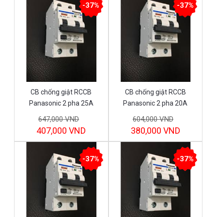
-37%
-37%
CB chống giật RCCB
CB chống giật RCCB
Panasonic 2 pha 25A
Panasonic 2 pha 20A
BBDE22531CNV
BBDE22031CNV
647,000 VND
604,000 VND
407,000 VND
380,000 VND
-37%
-37%