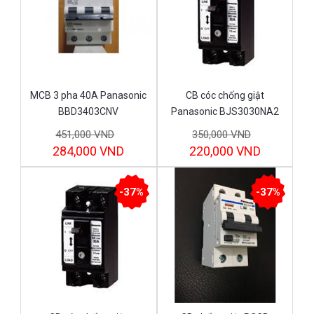
MCB 3 pha 40A Panasonic
CB cóc chống giật
BBD3403CNV
Panasonic BJS3030NA2
30A
451,000 VND
350,000 VND
284,000 VND
220,000 VND
-37%
-37%