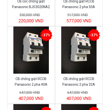
CB cóc chống giật
CB chống giật RCCB
Panasonic BJS3020NA2
Panasonic 2 pha 50A
15A
BBDE25031CNV
350,000 VND
917,000 VND
220,000 VND
577,000 VND
-37%
-37%
CB chống giật RCCB
CB chống giật RCCB
Panasonic 2 pha 40A
Panasonic 2 pha 32A
BBDE24031CNV
BBDE23231CNV
647,000 VND
647,000 VND
407,000 VND
407,000 VND