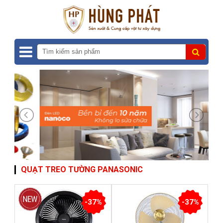
QUẠT TREO TƯỜNG PANASONIC
-37%
-37%