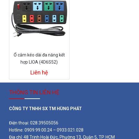
Ổ cắm kéo dài đa năng kết
hợp LIOA (4D6S52)
Liên hệ
THÔNG TIN LIÊN HỆ
CÔNG TY TNHH SX TM HÙNG PHÁT
Điện thoại: 028.39505056
Hotline: 0909.99.00.24 – 0933.021.028
Địa chỉ: 48 Trịnh Hoài Đức, Phường 13, Quận 5, TP. HCM