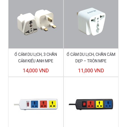
Ổ CẮM DU LỊCH, 3 CHÂN
Ổ CẮM DU LỊCH, CHÂN CẮM
CẮM KIỂU ANH MPE
DẸP – TRÒN MPE
14,000 VND
11,000 VND