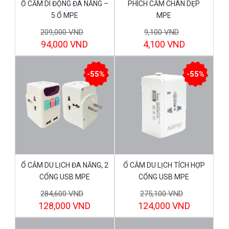
Ổ CẮM DI ĐỘNG ĐA NĂNG –
PHÍCH CẮM CHÂN DẸP
5 Ổ MPE
MPE
209,000 VND
9,100 VND
94,000 VND
4,100 VND
-55%
-55%
Ổ CẮM DU LỊCH ĐA NĂNG, 2
Ổ CẮM DU LỊCH TÍCH HỢP
CỔNG USB MPE
CỔNG USB MPE
284,600 VND
275,100 VND
128,000 VND
124,000 VND