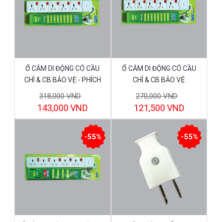
Ổ CẮM DI ĐỘNG CÓ CẦU
Ổ CẮM DI ĐỘNG CÓ CẦU
CHÌ & CB BẢO VỆ - PHÍCH
CHÌ & CB BẢO VỆ
CẮM 3 CHẤU VUÔNG KIỂU
318,000 VND
270,000 VND
DÁNG ANH AM5SFB
143,000 VND
121,500 VND
-55%
-55%