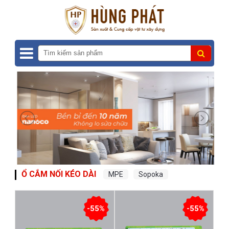
Ổ CẮM NỐI KÉO DÀI
MPE
Sopoka
-55%
-55%