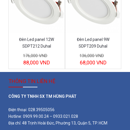
Đèn Led panel 12W
Đèn Led panel 9W
SDPT212 Duhal
SDPT209 Duhal
176,000 VND
136,000 VND
88,000 VND
68,000 VND
THÔNG TIN LIÊN HỆ
CÔNG TY TNHH SX TM HÙNG PHÁT
Điện thoại: 028.39505056
Hotline: 0909.99.00.24 – 0933.021.028
Địa chỉ: 48 Trịnh Hoài Đức, Phường 13, Quận 5, TP. HCM