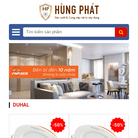
DUHAL
-50%
-50%