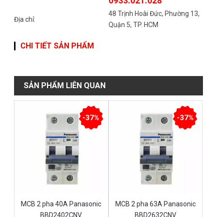
0933.021.028
48 Trịnh Hoài Đức, Phường 13,
Địa chỉ:
Quận 5, TP. HCM
CHI TIẾT SẢN PHẨM
SẢN PHẨM LIÊN QUAN
-37%
-37%
MCB 2 pha 40A Panasonic
MCB 2 pha 63A Panasonic
BBD2402CNV
BBD2632CNV