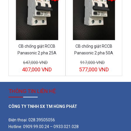
CB chống giật RCCB
CB chống giật RCCB
Panasonic 2 pha 25A
Panasonic 2 pha 50A
BBDE22531CNV
BBDE25031CNV
647,000 VND
917,000 VND
407,000 VND
577,000 VND
THÔNG TIN LIÊN HỆ
CÔNG TY TNHH SX TM HÙNG PHÁT
Điện thoại: 028.39505056
Hotline: 0909.99.00.24 – 0933.021.028