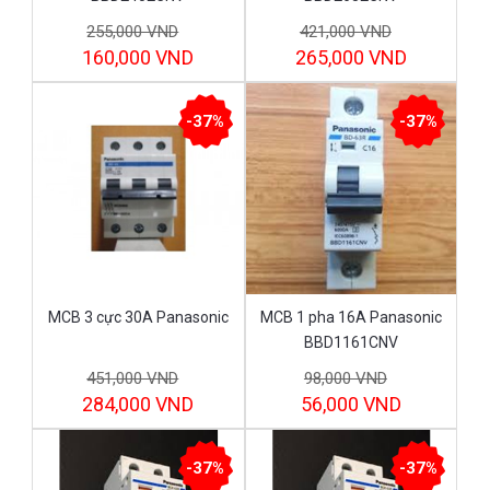
255,000 VND
421,000 VND
160,000 VND
265,000 VND
-37%
-37%
MCB 3 cực 30A Panasonic
MCB 1 pha 16A Panasonic
BBD1161CNV
451,000 VND
98,000 VND
284,000 VND
56,000 VND
-37%
-37%