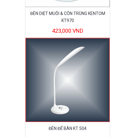
ĐÈN DIỆT MUỖI & CÔN TRÙNG KENTOM
KT970
423,000 VND
ĐÈN ĐỂ BÀN KT 504